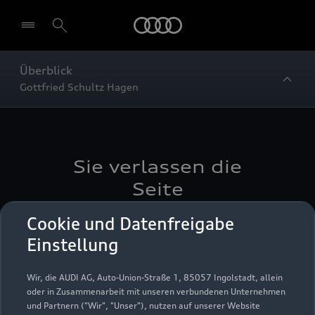
Startseite
Überblick
Gottfried Schultz Hagen
Sie verlassen die
Seite
Cookie und Datenfreigabe
Wenn Sie auf diesen Link gehen, verlassen Sie die
Einstellung
Seite der AUDI AG. Die AUDI AG macht sich die
durch Links erreichbaren Seiten Dritter nicht zu
eigen und ist für deren Inhalte nicht
Wir, die AUDI AG, Auto-Union-Straße 1, 85057 Ingolstadt, allein
verantwortlich. Die AUDI AG hat keinen Einfluss
oder in Zusammenarbeit mit unseren verbundenen Unternehmen
und Partnern ("Wir", "Unser"), nutzen auf unserer Website
darauf, welche Daten auf dieser Seite von Ihnen