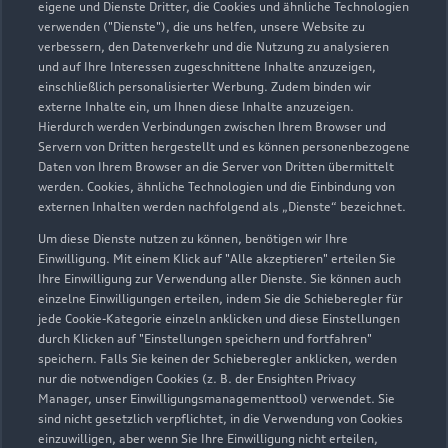
eigene und Dienste Dritter, die Cookies und ähnliche Technologien
erhoben, gespeichert oder verarbeitet werden.
verwenden ("Dienste"), die uns helfen, unsere Website zu
Nähere Informationen können Sie hierzu in der
verbessern, den Datenverkehr und die Nutzung zu analysieren
Datenschutzerklärung des Anbieters der externen
und auf Ihre Interessen zugeschnittene Inhalte anzuzeigen,
einschließlich personalisierter Werbung. Zudem binden wir
Website finden.
externe Inhalte ein, um Ihnen diese Inhalte anzuzeigen.
Hierdurch werden Verbindungen zwischen Ihrem Browser und
Servern von Dritten hergestellt und es können personenbezogene
Weiter
Daten von Ihrem Browser an die Server von Dritten übermittelt
werden. Cookies, ähnliche Technologien und die Einbindung von
externen Inhalten werden nachfolgend als „Dienste“ bezeichnet.
Um diese Dienste nutzen zu können, benötigen wir Ihre
Einwilligung. Mit einem Klick auf "Alle akzeptieren" erteilen Sie
Ihre Einwilligung zur Verwendung aller Dienste. Sie können auch
einzelne Einwilligungen erteilen, indem Sie die Schieberegler für
Zurück nach oben
jede Cookie-Kategorie einzeln anklicken und diese Einstellungen
durch Klicken auf "Einstellungen speichern und fortfahren"
speichern. Falls Sie keinen der Schieberegler anklicken, werden
Modelle
nur die notwendigen Cookies (z. B. der Ensighten Privacy
Manager, unser Einwilligungsmanagementtool) verwendet. Sie
Kaufen & leasen
sind nicht gesetzlich verpflichtet, in die Verwendung von Cookies
Alle Modelle
einzuwilligen, aber wenn Sie Ihre Einwilligung nicht erteilen,