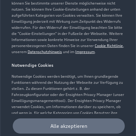
können Sie bestimmte unserer Dienste möglicherweise nicht
Modelle vergleichen
Service & Zubehör
nutzen. Sie können Ihre Cookie-Einstellungen anhand der unten
Neuwagensuche
aufgeführten Kategorien von Cookies verwalten. Sie können Ihre
Elektromodelle
Einwilligung jederzeit mit Wirkung zum Zeitpunkt des Widerrufs
Gebrauchtwagensuche
Support
widerrufen. Für den Widerruf der Einwilligung beachten Sie bitte
Saisonale Angebote
Plug-in-Hybride
die "Cookie-Einstellungen" in der Fußzeile der Webseite. Weitere
Gebrauchtwagen
Informationen sowie konkrete Hinweise zur Verwendung Ihrer
Audi Services
Über Audi
Kundenservice
personenbezogenen Daten finden Sie in unserer
Cookie Richtlinie
,
Finanzierung
unserem
Datenschutzhinweis
und im
Impressum
.
Garantie
Händlersuche
Aktionen & Angebote
Unternehmen
Audi digital services
Notwendige Cookies
Audi Code
Geschäftskunden
Karriere
Notwendige Cookies werden benötigt, um Ihnen grundlegende
myAudi
Häufige Fragen (FAQ)
Funktionen während der Nutzung der Webseite zur Verfügung zu
Investor Relations
stellen. Zu diesen Funktionen gehört z. B. der
© 2026 AUDI AG. Alle Rechte vorbehalten
Audi Online Beratung
Fahrzeugkonfigurator oder der Ensighten Privacy Manager (unser
Presse & Media Center
Einwilligungsmanagementtool). Der Ensighten Privacy Manager
Impressum
Rechtliches
Hinweisgebersystem
Online-Terminvereinbarung
verwendet Cookies, um Informationen darüber zu speichern, ob
Datenschutz
Datenschutzinformation
Cookie-Einstellungen
und wenn ja, für welche Kategorien von Cookies Benutzer ihre
Servicekontakt
Einwilligung erteilt haben. Weitere Informationen zum Ensighten
Cookie-Richtlinie
Barrierefreiheit
Audi erleben
Privacy Manager, sowie zu Ihren Rechten als betroffene Person
Alle akzeptieren
Digital Services Act
EU Data Act
Bordbuch & Bedienungsanleitungen
können Sie in unserer
Cookie Richtlinie
nachlesen.
Newsletter